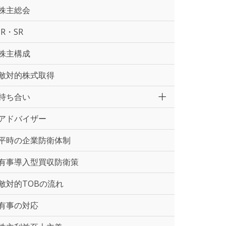
株主総会
IR・SR
株主構成
敵対的株式取得
持ち合い
アドバイザー
平時の企業防衛体制
有事導入型買収防衛策
敵対的TOBの流れ
有事の対応