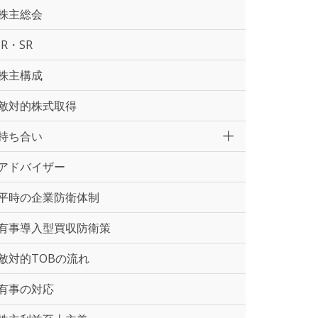
株主総会
IR・SR
株主構成
敵対的株式取得
持ち合い
アドバイザー
平時の企業防衛体制
有事導入型買収防衛策
敵対的TOBの流れ
有事の対応