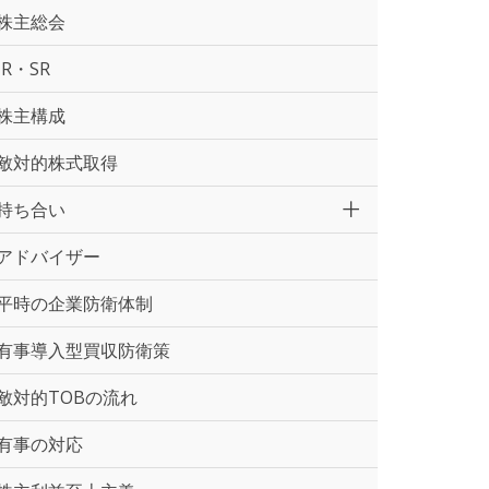
株主総会
IR・SR
株主構成
敵対的株式取得
持ち合い
アドバイザー
平時の企業防衛体制
有事導入型買収防衛策
敵対的TOBの流れ
有事の対応