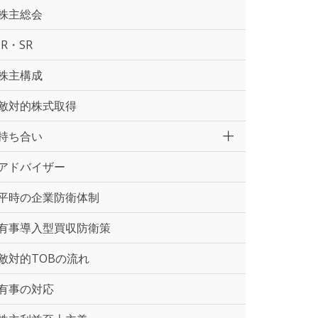
株主総会
IR・SR
株主構成
敵対的株式取得
持ち合い
アドバイザー
平時の企業防衛体制
有事導入型買収防衛策
敵対的TOBの流れ
有事の対応