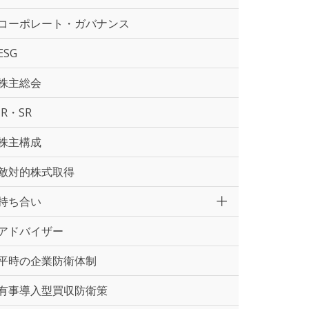
コーポレート・ガバナンス
ESG
株主総会
IR・SR
株主構成
敵対的株式取得
持ち合い
アドバイザー
平時の企業防衛体制
有事導入型買収防衛策