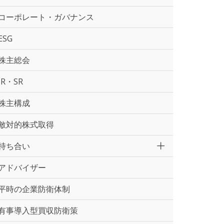
コーポレート・ガバナンス
ESG
株主総会
IR・SR
株主構成
敵対的株式取得
持ち合い
アドバイザー
平時の企業防衛体制
有事導入型買収防衛策