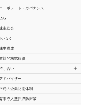
コーポレート・ガバナンス
ESG
株主総会
IR・SR
株主構成
敵対的株式取得
持ち合い
アドバイザー
平時の企業防衛体制
有事導入型買収防衛策