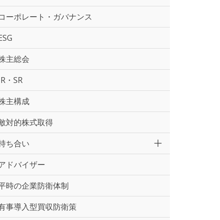
コーポレート・ガバナンス
ESG
株主総会
IR・SR
株主構成
敵対的株式取得
持ち合い
アドバイザー
平時の企業防衛体制
有事導入型買収防衛策