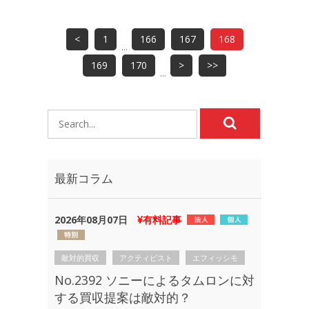
<
1
166
167
168
...
169
170
>
>>
...
最新コラム
2026年08月07日
有料記事
敵対的買収
アクティビスト
エフィッシモ
No.2392 ソニーによるタムロンに対
する買収提案は敵対的？